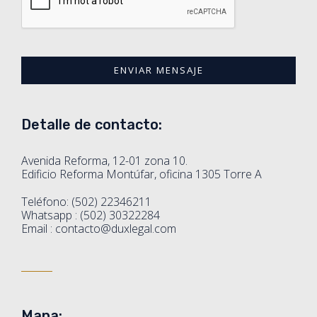
ENVIAR MENSAJE
T
h
Detalle de contacto:
i
s
f
Avenida Reforma, 12-01 zona 10.
i
Edificio Reforma Montúfar, oficina 1305 Torre A
e
l
Teléfono: (502) 22346211
d
Whatsapp : (502) 30322284
s
Email : contacto@duxlegal.com
h
o
u
l
d
b
Mapa:
e